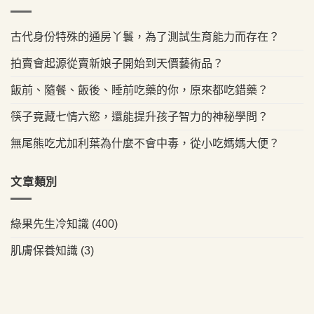
古代身份特殊的通房丫鬟，為了測試生育能力而存在？
拍賣會起源從賣新娘子開始到天價藝術品？
飯前、隨餐、飯後、睡前吃藥的你，原來都吃錯藥？
筷子竟藏七情六慾，還能提升孩子智力的神秘學問？
無尾熊吃尤加利葉為什麼不會中毒，從小吃媽媽大便？
文章類別
綠果先生冷知識
(400)
肌膚保養知識
(3)