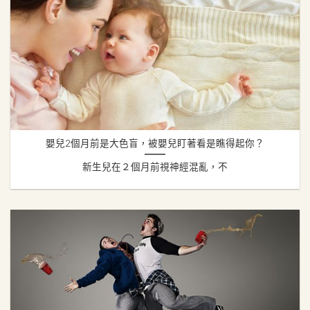
嬰兒2個月前是大色盲，被嬰兒盯著看是瞧得起你？
新生兒在２個月前視神經混亂，不