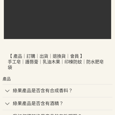
【 產品
訂購
出貨
退換貨
會員 】
｜
｜
｜
｜
手工皂
｜
護唇膏
｜
乳油木果
｜
印楝防蚊
｜
防水肥皂
袋
產品
綠果產品是否含有合成香料？
綠果產品是否含有酒精？