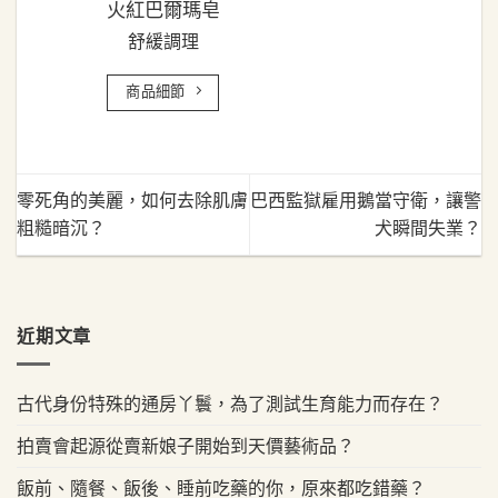
火紅巴爾瑪皂
舒緩調理
商品細節
零死角的美麗，如何去除肌膚
巴西監獄雇用鵝當守衛，讓警
粗糙暗沉？
犬瞬間失業？
近期文章
古代身份特殊的通房丫鬟，為了測試生育能力而存在？
拍賣會起源從賣新娘子開始到天價藝術品？
飯前、隨餐、飯後、睡前吃藥的你，原來都吃錯藥？