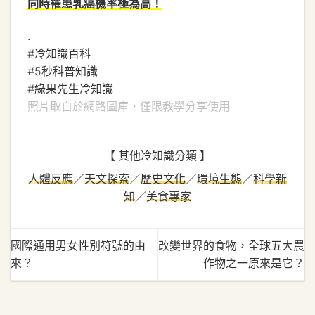
同時罹患乳癌機率極為高！
.
#冷知識百科
#5秒科普知識
#綠果先生冷知識
照片取自於網路圖庫，僅限教學分享使用
＿
【 其他冷知識分類 】
人體反應
／
天文探索
／
歷史文化
／
環境生態
／
科學新
知
／
美食專家
國際通用男女性別符號的由
改變世界的食物，全球五大農
來？
作物之一原來是它？