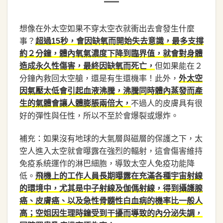
想像在外太空如果不穿太空衣就衝出去會發生什麼
事？
超過15秒，會因缺氧而開始失去意識，最多支撐
約２分鐘，體內氧氣濃度下降到臨界值，就會對身體
但如果能在２
造成永久性傷害，最終因缺氧而死亡，
分鐘內救回太空艙，還是有生還機率！此外，
外太空
因氣壓太低會引起血液沸騰，沸騰同時體內蒸發而產
不過人的皮膚具有很
生的氣體會讓人體膨脹兩倍大，
好的彈性與任性，所以不至於會爆裂或爆炸。
補充：如果沒有地球的大氣層與磁層的保護之下，太
空人進入太空就會曝露在強烈的輻射，這會傷害維持
免疫系統運作的淋巴細胞，導致太空人免疫功能降
低。
飛機上的工作人員長期曝露在充滿各種宇宙射線
的環境中，尤其是中子射線及伽傌射線，得到攝護腺
癌、皮膚癌、以及急性骨髓性白血病的機率比一般人
高；空姐因生理時鐘受到干擾而導致的內分泌失調，