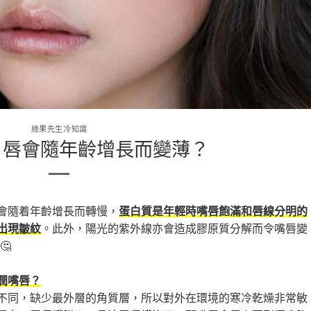
綠果先生冷知識
，唇會隨年齡增長而變薄？
會隨着年齡增長而轉慢，
蛋白質是年輕時嘴唇飽滿和唇線分明的
。此外，陽光的紫外線亦會造成膠原質分解而令嘴唇變
出現皺紋
🤔
潤嘴唇？
不同，缺少最外層的角質層，所以對外在環境的寒冷乾燥非常敏