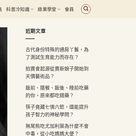
路
科普冷知識
綠果學堂
會員
近期文章
古代身份特殊的通房丫鬟，為
了測試生育能力而存在？
拍賣會起源從賣新娘子開始到
天價藝術品？
飯前、隨餐、飯後、睡前吃藥
的你，原來都吃錯藥？
筷子竟藏七情六慾，還能提升
孩子智力的神秘學問？
無尾熊吃尤加利葉為什麼不會
中毒，從小吃媽媽大便？