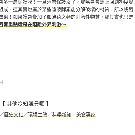
唇多一層保護膜！一旦這層保護沒了，那嘴唇會馬上回到極度脆
組成，這其實也屬於某些唾液酵素能分解破壞的材質，所以嘴唇
效果！如果護唇膏加了如薄荷之類的刺激性物質，那其實也只是
唇膏重點還是在隔離外界刺激～
用
【 其他冷知識分類 】
／
歷史文化
／
環境生態
／
科學新知
／
美食專家