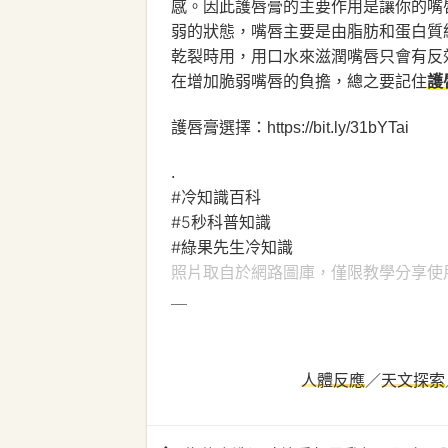
感。因此護唇膏的主要作用是讓你的嘴
弱的狀態，嘴唇主要是由脂肪和蛋白質
乾裂時用，用口水來滋潤嘴唇只會有反
在增加脆弱嘴唇的負擔，總之要記住
護
護唇膏選擇：
https://bit.ly/31bYTai
.
#冷知識百科
#5秒科普知識
#綠果先生冷知識
照片取自於網路圖庫，僅限教學分享使
＿
人體反應
／
天文探索