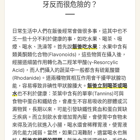
牙反而很危險的？
日常生活中人們在飯後經常會做很多事，這其中也不
乏一些十分不利於健康的事，如吃水果、喝茶、吸
煙、喝水、洗澡等。首先說
：水果中含有
飯後吃水果
類黃酮類化合物(Flavonoids)，這些物質在攝入後，
經腸道細菌作用轉化為二羥苯甲酸(γ-Resorcylic
Acid)，而人們攝入的蔬菜中一般都含有硫氰酸鹽
(Rhodanide)。道兩種物質相互作用會干擾甲狀腺功
能，容易導致非碘性甲狀腺腫大。
飯後立刻喝茶或喝
也不利於健康：茶葉中含有的單寧(Tannins)可與
水
食物中蛋白和鐵結合，會產生不容易吸收的膠體或沉
澱物質，長期以來，可能引發缺鐵性貧血和蛋白質缺
乏疾病。而立刻飲水會增加胃內壓，會使胃中食物未
來得及消化就進入小腸，喝水還會稀釋胃液，使胃液
消化能力減弱。當然，如果口渴難耐，適當喝水也無