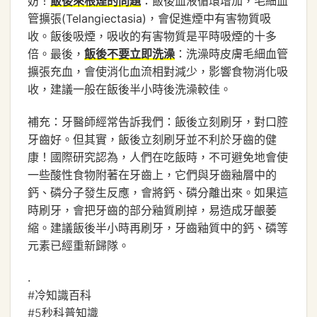
妨！
：飯後血液循環增加，毛細血
飯後來根煙的問題
管擴張(Telangiectasia)，會促進煙中有害物質吸
收。飯後吸煙，吸收的有害物質是平時吸煙的十多
倍。最後，
：洗澡時皮膚毛細血管
飯後不要立即洗澡
擴張充血，會使消化血流相對減少，影響食物消化吸
收，建議一般在飯後半小時後洗澡較佳。
補充：牙醫師經常告訴我們：飯後立刻刷牙，對口腔
牙齒好。但其實，飯後立刻刷牙並不利於牙齒的健
康！國際研究認為，人們在吃飯時，不可避免地會使
一些酸性食物附著在牙齒上，它們與牙齒釉層中的
鈣、磷分子發生反應，會將鈣、磷分離出來。如果這
時刷牙，會把牙齒的部分釉質刷掉，易造成牙齦萎
縮。建議飯後半小時再刷牙，牙齒釉質中的鈣、磷等
元素已經重新歸隊。
.
#冷知識百科
#5秒科普知識