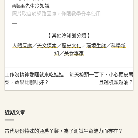
#綠果先生冷知識
照片取自於網路圖庫，僅限教學分享使用
＿
【 其他冷知識分類 】
人體反應
／
天文探索
／
歷史文化
／
環境生態
／
科學新
知
／
美食專家
工作沒精神愛睏就來吃娃娃
每天梳頭一百下，小心頭皮屑
菜，效果比咖啡好？
且越梳頭越油？
近期文章
古代身份特殊的通房丫鬟，為了測試生育能力而存在？