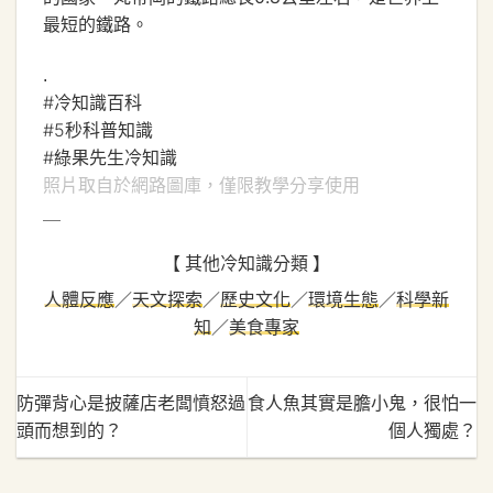
最短的鐵路。
.
#冷知識百科
#5秒科普知識
#綠果先生冷知識
照片取自於網路圖庫，僅限教學分享使用
＿
【 其他冷知識分類 】
人體反應
／
天文探索
／
歷史文化
／
環境生態
／
科學新
知
／
美食專家
防彈背心是披薩店老闆憤怒過
食人魚其實是膽小鬼，很怕一
頭而想到的？
個人獨處？