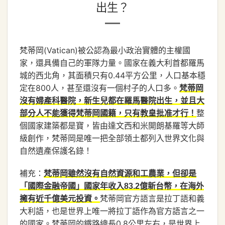
出生？
梵蒂岡(Vatican)被公認為最小政治實體的主權國
家，還具備自己的軍隊力量。國家在義大利首都羅馬
城的西北角，其面積只有0.44平方公里，人口基本穩
定在800人，甚至還沒有一個村子的人口多。
梵蒂岡
沒有婦產科醫院，新生兒都在羅馬醫院出生，並且大
整
部分人不能獲得梵蒂岡國籍，只有教皇批准才行！
個國家建築都是寶，皆由達文西和米開朗基羅等大師
級創作，梵蒂岡是唯一把全部領土都列入世界文化與
自然遺產保護名錄！
補充：
梵蒂岡雖然沒有自然資源和工農業，但卻是
「國際金融帝國」國家年收入83.2億新台幣，在海外
梵蒂岡官方語言是拉丁語和義
擁有近千億美元投資。
大利語，也是世界上唯一將拉丁語作為官方語言之一
的國家。梵蒂岡的鐵路總長0.8公里左右，是世界上