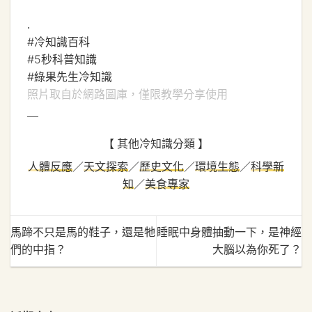
.
#冷知識百科
#5秒科普知識
#綠果先生冷知識
照片取自於網路圖庫，僅限教學分享使用
＿
【 其他冷知識分類 】
人體反應
／
天文探索
／
歷史文化
／
環境生態
／
科學新
知
／
美食專家
馬蹄不只是馬的鞋子，還是牠
睡眠中身體抽動一下，是神經
們的中指？
大腦以為你死了？