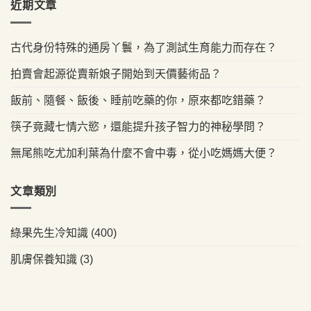
近期文章
古代身份特殊的通房丫鬟，為了測試生育能力而存在？
拍賣會起源從賣新娘子開始到天價藝術品？
飯前、隨餐、飯後、睡前吃藥的你，原來都吃錯藥？
筷子竟藏七情六慾，還能提升孩子智力的神秘學問？
無尾熊吃尤加利葉為什麼不會中毒，從小吃媽媽大便？
文章類別
綠果先生冷知識
(400)
肌膚保養知識
(3)