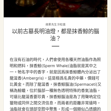
綠果先生冷知識
以前古墓長明油燈，都是抹香鯨的腦
油？
在沒有石油的時代，人們會使用各種天然油脂作為照
明和燃料，抹香鯨(Sperm Whale)油脂就是其中之
一。牠名字中的香字，就是因爲抹香鯨體內分泌出了
龍涎香(Ambergris)，這是極爲名貴的中藥，價錢可
比黃金。而除了龍涎香，抹香鯨腦油(Spermaceti)又
稱為鯨蠟，位於腦部一種無色透明特殊的香氣油脂，
可遠比龍涎香要珍貴，抹香鯨腦油是為了用聲吶定位
獵物或同伴之間交流信息，而兩者的距離非常遠時，
油脂就會在頭部空腔中聚集，形成一個類似凸透鏡的