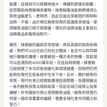
裝置，這樣就可以將聲吶放大，傳播到更遠的距離，
從而幫助抹香鯨捕食獵物。抹香鯨腦油能夠燃燒得比
其他油脂更久、更明亮，因此在過去常被用於照明和
加熱。不過，由於現在鯨魚保育的意識逐漸增強，使
用鯨魚油脂已經不再普遍，現在的油燈油脂主要是石
油類產品和植物油取代。
補充：抹香鯨的腦部非常發達，具有高度的智商和情
感。牠們可以記住自己的社交關係，並且可以與同類
進行複雜的溝通。抹香鯨是一種古老的物種，其起源
可以追溯到約4000萬年前。在這段時間裡，抹香鯨
已經經歷了多次的氣候變化和環境變遷，但牠們仍然
能夠在現代生態系統中生存下來。此外，關於鯨魚的
保育，現代社會已經開始重視這個問題，各國相繼出
一系列鯨魚保育法規和政策。目前全球已經禁止商業
捕鯨，許多國家也禁止使用鯨魚油脂。鯨魚的保育仍
然是一個非常重要的議題，需要全球社會共同關注和
努力！