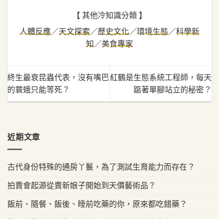
【 其他冷知識分類 】
人體反應
／
天文探索
／
歷史文化
／
環境生態
／
科學新
知
／
美食專家
終生最衰昆蟲代表，沒有嘴巴
紅鶴是生態系統工程師，每天
的蓑蛾只能等死？
踮著單腳站立的秘密？
近期文章
古代身份特殊的通房丫鬟，為了測試生育能力而存在？
拍賣會起源從賣新娘子開始到天價藝術品？
飯前、隨餐、飯後、睡前吃藥的你，原來都吃錯藥？