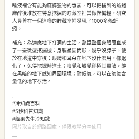
唾液裡含有能夠麻醉獵物的毒素，可以把捕到的蚯蚓
麻醉後堆放在特意挖掘的貯藏室裡當做儲備糧，研究
人員曾在一個這樣的貯藏室裡發現了1000多條蚯
蚓。
補充：為適應地下打洞的生活，鼴鼠整個身體簡直成
了一臺微型挖掘機：身軀呈圓筒形，幾乎沒脖子，便
於在地道中穿梭；眼睛和耳朵在地下沒什麼用，都退
化了，免得挖掘時進土；嗅覺和觸覺卻極其靈敏，能
在黑暗的地下感知周圍環境；耐低氧，可以在氧氣含
量低的地下存活。
.
#冷知識百科
#5秒科普知識
#綠果先生冷知識
照片取自於網路圖庫，僅限教學分享使用
＿