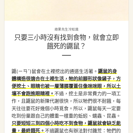
綠果先生冷知識
只要三小時沒有找到食物，就會立即
餓死的鼴鼠？
鼴(ㄧㄢˇ)鼠會在土裡挖出的通道生活著。
鼴鼠的身
體構造很適合在土裡生活，牠的前腳形狀像鏟子，方
便挖土、眼睛也被一層薄膜覆蓋住像咪咪眼，所以土
不過，挖土是非常費力的一項工
壤不會跑進眼睛裡。
作，且鼴鼠的新陳代謝很快，所以牠們很不耐餓，每
天往往要花好幾個小時覓食。所以，鼴鼠每天一定要
吃到份量跟自己的體重一樣重的蚯蚓、蠕蟲、昆蟲。
只要短短三到四個小時吃不到食物，鼴鼠就會缺乏能
不過鼴鼠也有辦法對付饑荒：牠們的
量，最終餓死。