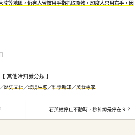
大陸等地區，仍有人習慣用手指抓取食物，印度人只用右手，因
用
【 其他冷知識分類 】
／
歷史文化
／
環境生態
／
科學新知
／
美食專家
？
石英鐘停止不動時，秒針總是停在９？