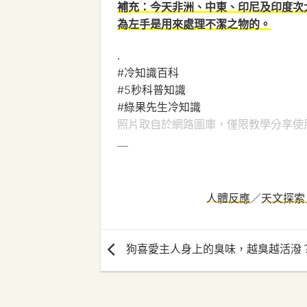
補充：今天非洲、中東、印尼及印度次
為左手是用來處理不潔之物的。
.
#冷知識百科
#5秒科普知識
#綠果先生冷知識
照片取自於網路圖庫，僅限教學分享使
＿
人體反應
／
天文探索
狗喜愛主人身上的臭味，越臭越活潑