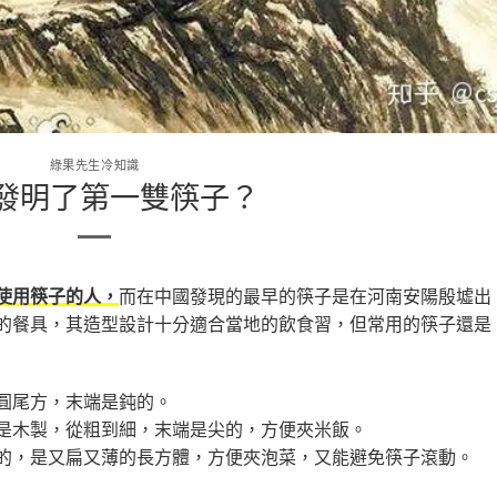
綠果先生冷知識
發明了第一雙筷子？
而在中國發現的最早的筷子是在河南安陽殷墟出
使用筷子的人，
的餐具，其造型設計十分適合當地的飲食習，但常用的筷子還是
圓尾方，末端是鈍的。
是木製，從粗到細，末端是尖的，方便夾米飯。
的，是又扁又薄的長方體，方便夾泡菜，又能避免筷子滾動。