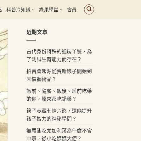
路
科普冷知識
綠果學堂
會員
近期文章
古代身份特殊的通房丫鬟，為
了測試生育能力而存在？
拍賣會起源從賣新娘子開始到
天價藝術品？
飯前、隨餐、飯後、睡前吃藥
的你，原來都吃錯藥？
筷子竟藏七情六慾，還能提升
孩子智力的神秘學問？
無尾熊吃尤加利葉為什麼不會
中毒，從小吃媽媽大便？