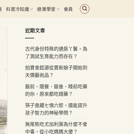
路
科普冷知識
綠果學堂
會員
近期文章
古代身份特殊的通房丫鬟，為
了測試生育能力而存在？
拍賣會起源從賣新娘子開始到
天價藝術品？
飯前、隨餐、飯後、睡前吃藥
的你，原來都吃錯藥？
筷子竟藏七情六慾，還能提升
孩子智力的神秘學問？
無尾熊吃尤加利葉為什麼不會
中毒，從小吃媽媽大便？