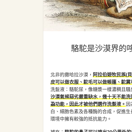
駱駝是沙漠界的
北非的撒哈拉沙漠，
阿拉伯遊牧民族(
皮可以做衣服、駝毛可以做帳篷、駝糞
洗髮液：駱駝尿，像糖漿一樣濃稠且騷
沙漠氣候惡劣嚴重缺水，幾十天不能洗
因
蝨功能，因此才被他們選作洗髮液。
白、細胞色素及各種酶的合成，促進生
環境中擁有較強的抵抗能力。