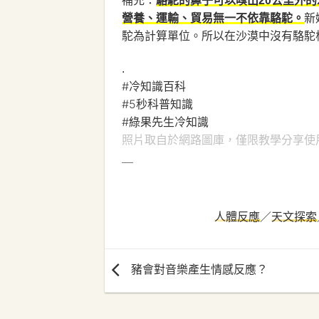
補充：
駱駝的鼻子可以嗅出20公里外
新
營養、運輸、貿易無一不依靠駱駝。
駝為計算單位。所以在沙漠中沒有駱駝
.
#冷知識百科
#5秒科普知識
#綠果先生冷知識
照片取自於網路圖庫，僅限教學分享使
＿
人體反應
／
天文探索
豬會對音樂產生情感反應？