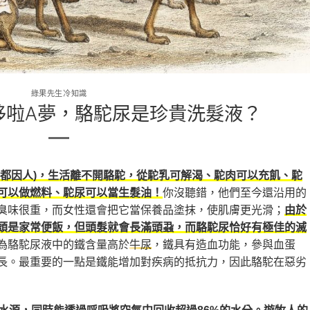
綠果先生冷知識
哆啦A夢，駱駝尿是珍貴洗髮液？
貝都因人)，生活離不開駱駝，從駝乳可解渴、駝肉可以充飢、駝
你沒聽錯，他們至今還沿用的
可以做燃料、駝尿可以當生髮油！
臭味很重，而女性還會把它當保養品塗抹，使肌膚更光滑；
由於
頭是家常便飯，但頭髮就會長滿頭蝨，而駱駝尿恰好有極佳的滅
為駱駝尿液中的鐵含量高於
，鐵具有造血功能，參與血蛋
牛尿
長。最重要的一點是鐵能增加對疾病的抵抗力，因此駱駝在惡劣