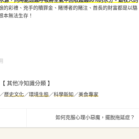
的水源，同時能透過呼吸將空氣中回收超過86%的水分。遊牧人的
娘的彩禮、兇手的贖罪金、賭博者的賭注、酋長的財富都是以駱
根本無法生存！
用
【 其他冷知識分類 】
／
歷史文化
／
環境生態
／
科學新知
／
美食專家
如何克服心理小惡魔，擺脫拖延症？