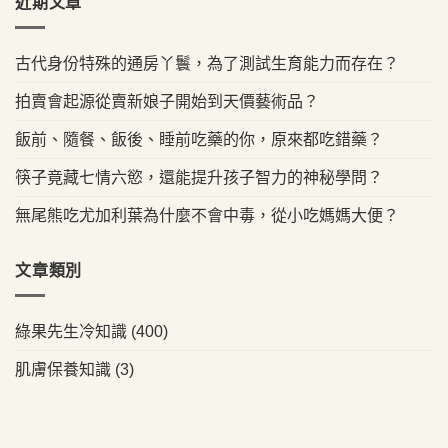
近期文章
古代身份特殊的通房丫鬟，為了測試生育能力而存在？
拍賣會起源從賣新娘子開始到天價藝術品？
飯前、隨餐、飯後、睡前吃藥的你，原來都吃錯藥？
筷子竟藏七情六慾，還能提升孩子智力的神秘學問？
無尾熊吃尤加利葉為什麼不會中毒，從小吃媽媽大便？
文章類別
綠果先生冷知識
(400)
肌膚保養知識
(3)