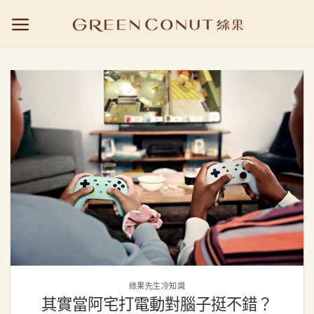
Skip
to
content
綠果先生冷知識
其實當阿宅打電動對腦子挺不錯？