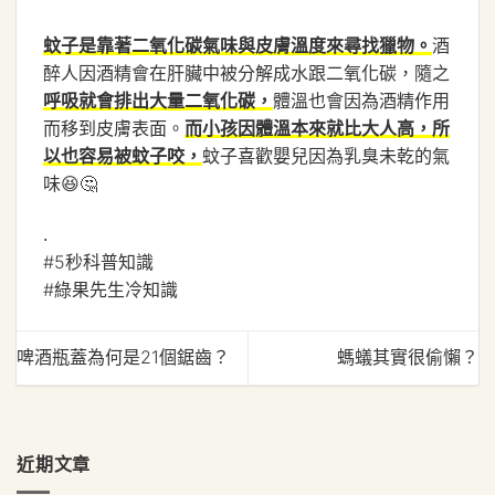
酒
蚊子是靠著二氧化碳氣味與皮膚溫度來尋找獵物。
醉人因酒精會在肝臟中被分解成水跟二氧化碳，隨之
體溫也會因為酒精作用
呼吸就會排出大量二氧化碳，
而移到皮膚表面。
而小孩因體溫本來就比大人高，所
蚊子喜歡嬰兒因為乳臭未乾的氣
以也容易被蚊子咬，
味😆🤔
.
#5秒科普知識
#綠果先生冷知識
啤酒瓶蓋為何是21個鋸齒？
螞蟻其實很偷懶？
近期文章