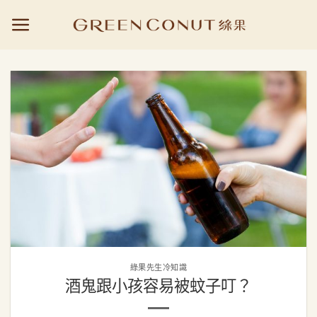
Skip
to
content
綠果先生冷知識
酒鬼跟小孩容易被蚊子叮？