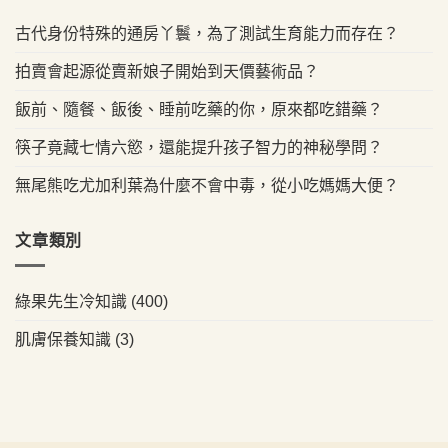
古代身份特殊的通房丫鬟，為了測試生育能力而存在？
拍賣會起源從賣新娘子開始到天價藝術品？
飯前、隨餐、飯後、睡前吃藥的你，原來都吃錯藥？
筷子竟藏七情六慾，還能提升孩子智力的神秘學問？
無尾熊吃尤加利葉為什麼不會中毒，從小吃媽媽大便？
文章類別
綠果先生冷知識
(400)
肌膚保養知識
(3)