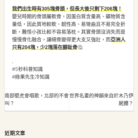
我們出生時有305塊骨頭，但長大後只剩下206塊！
嬰兒時期的骨頭屬軟骨，因蛋白質含量高、礦物質含
量低，因此質地較軟、韌性高、易彎曲且不易完全折
斷，難怪小孩比較不容易落枕。其實骨頭沒消失而是
慢慢骨化融合，讓細骨變得更大支又強壯，而
亞洲人
🤔
只有204塊，少2塊落在腳趾骨
.
#5秒科普知識
#綠果先生冷知識
南部壁虎會唱歌，北部的不會
世界名畫的神韻來自於木乃伊
叫？
屍體？
近期文章