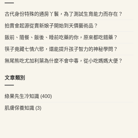
古代身份特殊的通房丫鬟，為了測試生育能力而存在？
拍賣會起源從賣新娘子開始到天價藝術品？
飯前、隨餐、飯後、睡前吃藥的你，原來都吃錯藥？
筷子竟藏七情六慾，還能提升孩子智力的神秘學問？
無尾熊吃尤加利葉為什麼不會中毒，從小吃媽媽大便？
文章類別
綠果先生冷知識
(400)
肌膚保養知識
(3)