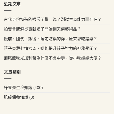
近期文章
古代身份特殊的通房丫鬟，為了測試生育能力而存在？
拍賣會起源從賣新娘子開始到天價藝術品？
飯前、隨餐、飯後、睡前吃藥的你，原來都吃錯藥？
筷子竟藏七情六慾，還能提升孩子智力的神秘學問？
無尾熊吃尤加利葉為什麼不會中毒，從小吃媽媽大便？
文章類別
綠果先生冷知識
(400)
肌膚保養知識
(3)