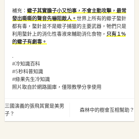
補充：
蠍子其實膽子小又怕事，不會主動攻擊，最常
世界上所有的蠍子螯針
發出嘶嘶的聲音先嚇阻敵人。
都有毒，螯針並不是蠍子捕獵的主要武器，牠們只是
利用螯針上的消化性毒液來輔助消化食物，
只有１%
的蠍子有劇毒。
.
#冷知識百科
#5秒科普知識
#綠果先生冷知識
照片取自於網路圖庫，僅限教學分享使用
三國演義的張飛其實是美男
森林中的樹會互相幫助？
子？