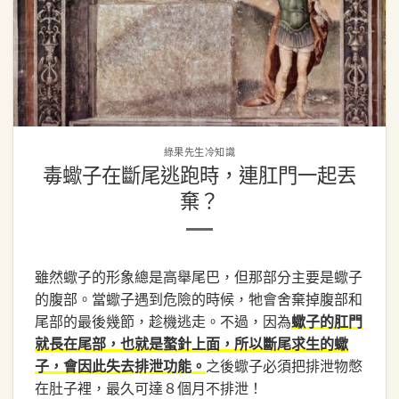
綠果先生冷知識
毒蠍子在斷尾逃跑時，連肛門一起丟
棄？
雖然蠍子的形象總是高舉尾巴，但那部分主要是蠍子
的腹部。當蠍子遇到危險的時候，牠會舍棄掉腹部和
尾部的最後幾節，趁機逃走。不過，因為
蠍子的肛門
就長在尾部，也就是螯針上面，所以斷尾求生的蠍
之後蠍子必須把排泄物憋
子，會因此失去排泄功能。
在肚子裡，最久可達８個月不排泄！