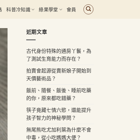
路
科普冷知識
綠果學堂
會員
近期文章
古代身份特殊的通房丫鬟，為
了測試生育能力而存在？
拍賣會起源從賣新娘子開始到
天價藝術品？
飯前、隨餐、飯後、睡前吃藥
的你，原來都吃錯藥？
筷子竟藏七情六慾，還能提升
孩子智力的神秘學問？
無尾熊吃尤加利葉為什麼不會
中毒，從小吃媽媽大便？