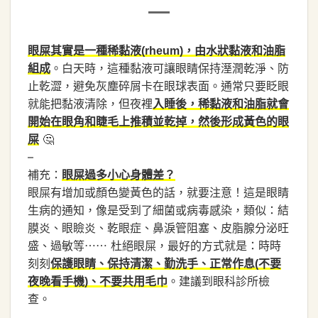
眼屎其實是一種稀黏液(rheum)，由水狀黏液和油脂
。白天時，這種黏液可讓眼睛保持溼潤乾淨、防
組成
止乾澀，避免灰塵碎屑卡在眼球表面。通常只要眨眼
就能把黏液清除，但夜裡
入睡後，稀黏液和油脂就會
開始在眼角和睫毛上推積並乾掉，然後形成黃色的眼
🤔
屎
–
補充：
眼屎過多小心身體差？
眼屎有增加或顏色變黃色的話，就要注意！這是眼睛
生病的通知，像是受到了細菌或病毒感染，類似：結
膜炎、眼瞼炎、乾眼症、鼻淚管阻塞、皮脂腺分泌旺
盛、過敏等⋯⋯ 杜絕眼屎，最好的方式就是：時時
刻刻
保護眼睛、保持清潔、勤洗手、正常作息(不要
。建議到眼科診所檢
夜晚看手機)、不要共用毛巾
查。