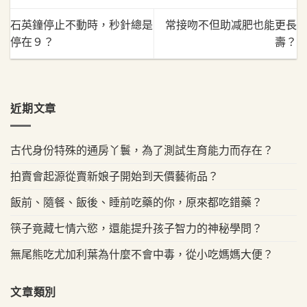
石英鐘停止不動時，秒針總是
常接吻不但助减肥也能更長
停在９？
壽？
近期文章
古代身份特殊的通房丫鬟，為了測試生育能力而存在？
拍賣會起源從賣新娘子開始到天價藝術品？
飯前、隨餐、飯後、睡前吃藥的你，原來都吃錯藥？
筷子竟藏七情六慾，還能提升孩子智力的神秘學問？
無尾熊吃尤加利葉為什麼不會中毒，從小吃媽媽大便？
文章類別