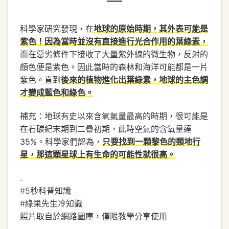
科學家研究發現，在
地球的原始時期，其外表可能是
紫色！因為當時並沒有直接進行光合作用的葉綠素，
而在惡劣條件下接收了大量紫外線的微生物，反射的
顏色便是紫色。因此當時的森林和海洋可能都是一片
紫色。直到
後來的植物進化出葉綠素，地球的主色調
才變成藍色和綠色。
補充：地球有史以來含氧氣量最高的時期，很可能是
在石碳紀末期到二疊初期，此時空氣的含氧量達
35%。科學家們認為，
只要找到一顆黎色的類地行
星，那這顆星球上有生命的可能性就很高。
.
#5秒科普知識
#綠果先生冷知識
照片取自於網路圖庫，僅限教學分享使用