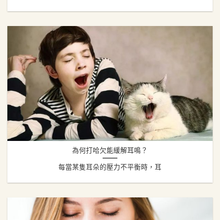
為何打哈欠能緩解耳鳴？
每當某隻耳朵的壓力不平衡時，耳