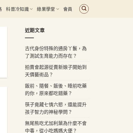
路
科普冷知識
綠果學堂
會員
近期文章
古代身份特殊的通房丫鬟，為
了測試生育能力而存在？
拍賣會起源從賣新娘子開始到
天價藝術品？
飯前、隨餐、飯後、睡前吃藥
的你，原來都吃錯藥？
筷子竟藏七情六慾，還能提升
孩子智力的神秘學問？
無尾熊吃尤加利葉為什麼不會
中毒，從小吃媽媽大便？