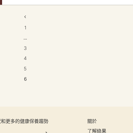
1
...
3
4
5
6
覽和更多的健康保養趨勢
關於
了解綠果