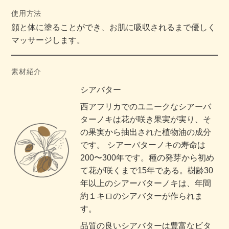
使用方法
顔と体に塗ることができ、お肌に吸収されるまで優しく
マッサージします。
素材紹介
シアバター
西アフリカでのユニークなシアーバ
ターノキは花が咲き果実が実り、そ
の果実から抽出された植物油の成分
です。 シアーバターノキの寿命は
年です。種の発芽から初め
200〜300
て花が咲くまで
年である。樹齢
15
30
年以上のシアーバターノキは、年間
約１キロのシアバターが作られま
す。
品質の良いシアバターは豊富なビタ